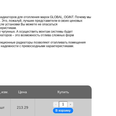
адиаторов для отопления марок GLOBAL, OGINT. Почему мы
. Это, пожалуй, лучшие представители в своих ценовых
сле установки Вы можете не опасаться
ктеристикам.
 чугунных. А осуществить монтаж системы будет
иаторов – это возможность отлива сложных форм
секционные радиаторы позволяют отапливать помещения
 надежности с превосходными характеристиками.
.изм.
Цена
Купить
-
+
шт
213.29