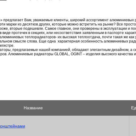
предлагает Вам, уважаемые клиенты, широкий ассортимент алюминиевых р
ти марки из десятков других, которые можно встретить на рынке? Все просто
роже, вторые подешевле. Самое главное, они проверены в эксплуатации и по
 виде протечек в секциях, или несоответствия заявленным в паспорте хара
люминиевых теплорадиаторов- их высокая теплоотдача, почти такая же как у
квальном смысле слова. Еще одна характерная особенность алюминиевых рад
егистре.
торы, предлагаемые нашей компанией, обладают элегантным дизайном, а 
ров. Алюминиевые радиаторы GLOBAL, OGINT – изделия высокого качества и
Название
Ед
кронштейнами