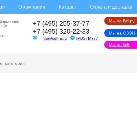
ая
О компании
Каталог
Оплата и доставка
Мы на ВИ.ру
оформлении
+7 (495) 255-37-77
 сайт
+7 (495) 320-22-33
Мы на ОЗОН
все
info@ost-m.ru
@OSTM777
Мы на WB