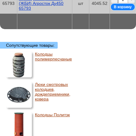
65793
(ЖБИ) Агросток Ду450
шт
4045.52
65793
Сопутствующие товары:
Колодцы
полимерпесчаные
Люки смотровых
колодцев,
дождеприемники,
ковера
Колодцы Политэк