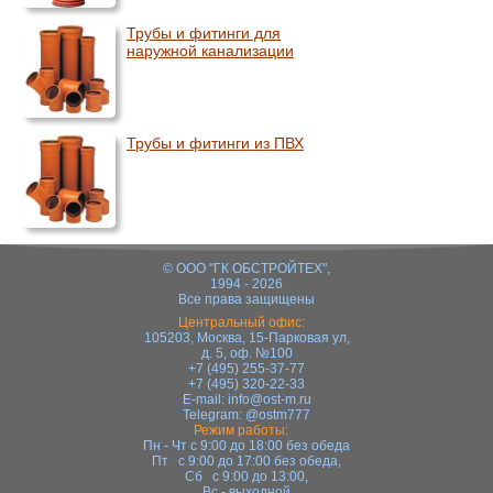
Трубы и фитинги для
наружной канализации
Трубы и фитинги из ПВХ
© ООО "ГК ОБСТРОЙТЕХ",
1994 - 2026
Все права защищены
Центральный офис:
105203, Москва, 15-Парковая ул,
д. 5, оф. №100
+7 (495) 255-37-77
+7 (495) 320-22-33
E-mail:
info@ost-m.ru
Telegram:
@ostm777
Режим работы:
Пн - Чт с 9:00 до 18:00 без обеда
Пт с 9:00 до 17:00 без обеда,
Сб с 9:00 до 13:00,
Вс - выходной