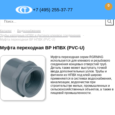
0
+7 (495) 255-37-77
Каталог
-
Водоснабжение
-
Трубы напорные НПВХ и фитинги клеевое соединение
-
Муфта переходная ВР НПВХ (PVC-U)
Муфта переходная ВР НПВХ (PVC-U)
Муфта переходная серии RGRMAG
используется для клеевого и резьбового
соединения концевых отверстий труб.
Деталь также может выступать точкой
ввода дополнительных узлов. Трубы и
фитинги из НПВХ под клей широко
применяются в системах водоснабжения,
канализации, водоочистки при
строительстве жилых, промышленных и
сельскохозяйственных объектов, а также в
пищевой промышленности.