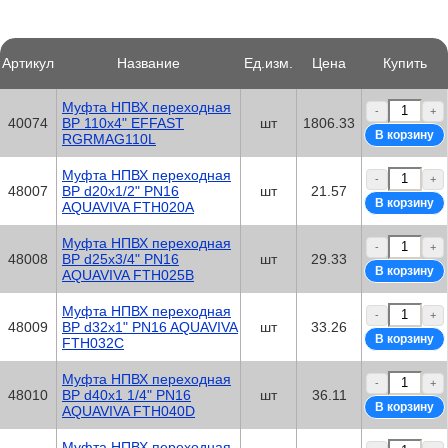
Артикул
Название
Ед.изм.
Цена
Купить
Муфта НПВХ переходная
-
+
40074
ВР 110x4" EFFAST
шт
1806.33
RGRMAG110L
Муфта НПВХ переходная
-
+
48007
ВР d20x1/2" PN16
шт
21.57
AQUAVIVA FTH020A
Муфта НПВХ переходная
-
+
48008
ВР d25х3/4" PN16
шт
29.33
AQUAVIVA FTH025B
Муфта НПВХ переходная
-
+
48009
ВР d32x1" PN16 AQUAVIVA
шт
33.26
FTH032C
Муфта НПВХ переходная
-
+
48010
ВР d40x1 1/4" PN16
шт
36.11
AQUAVIVA FTH040D
Муфта НПВХ переходная