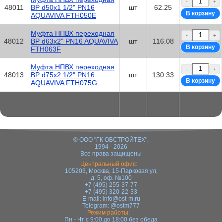
-
+
48011
ВР d50x1 1/2" PN16
шт
62.25
AQUAVIVA FTH050E
Муфта НПВХ переходная
-
+
48012
ВР d63x2" PN16 AQUAVIVA
шт
116.08
FTH063F
Муфта НПВХ переходная
-
+
48013
ВР d75x2 1/2" PN16
шт
130.33
AQUAVIVA FTH075G
© ООО "ГК ОБСТРОЙТЕХ",
1994 - 2026
Все права защищены
Центральный офис:
105203, Москва, 15-Парковая ул,
д. 5, оф. №100
+7 (495) 255-37-77
+7 (495) 320-22-33
E-mail:
info@ost-m.ru
Telegram:
@ostm777
Режим работы:
Пн - Чт с 9:00 до 18:00 без обеда