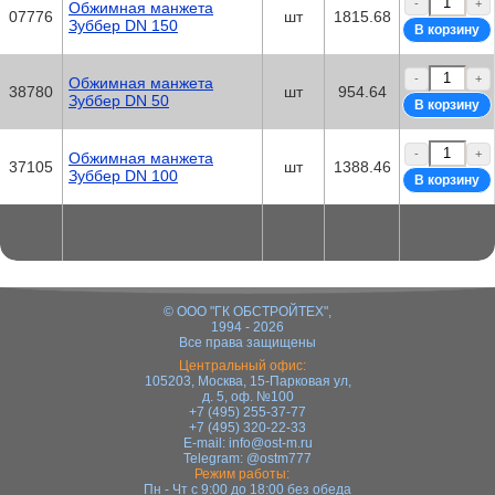
-
+
Обжимная манжета
07776
шт
1815.68
Зуббер DN 150
-
+
Обжимная манжета
38780
шт
954.64
Зуббер DN 50
-
+
Обжимная манжета
37105
шт
1388.46
Зуббер DN 100
© ООО "ГК ОБСТРОЙТЕХ",
1994 - 2026
Все права защищены
Центральный офис:
105203, Москва, 15-Парковая ул,
д. 5, оф. №100
+7 (495) 255-37-77
+7 (495) 320-22-33
E-mail:
info@ost-m.ru
Telegram:
@ostm777
Режим работы:
Пн - Чт с 9:00 до 18:00 без обеда