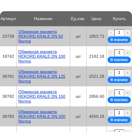
Артикул
Название
Ед.изм.
Цена
Купить
Обжимная манжета
-
+
23739
REKORD KRALE DN 50
шт
1853.73
Norma
Обжимная манжета
-
+
18742
REKORD KRALE DN 100
шт
2182.18
Norma
Обжимная манжета
-
+
38781
REKORD KRALE DN 125
шт
2521.28
Norma
Обжимная манжета
-
+
38782
REKORD KRALE DN 150
шт
2856.60
Norma
Обжимная манжета
-
+
38783
REKORD KRALE DN 200
шт
4550.18
Norma