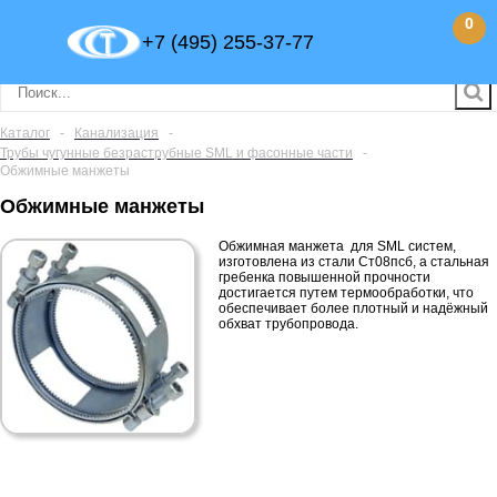
0
+7 (495) 255-37-77
Каталог
-
Канализация
-
Трубы чугунные безраcтрубные SML и фасонные части
-
Обжимные манжеты
Обжимные манжеты
Обжимная манжета для SML систем,
изготовлена из стали Ст08псб, а стальная
гребенка повышенной прочности
достигается путем термообработки, что
обеспечивает более плотный и надёжный
обхват трубопровода.