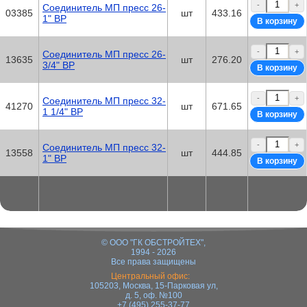
-
+
Соединитель МП пресс 26-
03385
шт
433.16
1" ВР
-
+
Соединитель МП пресс 26-
13635
шт
276.20
3/4" ВР
-
+
Соединитель МП пресс 32-
41270
шт
671.65
1 1/4" ВР
-
+
Соединитель МП пресс 32-
13558
шт
444.85
1" ВР
© ООО "ГК ОБСТРОЙТЕХ",
1994 - 2026
Все права защищены
Центральный офис:
105203, Москва, 15-Парковая ул,
д. 5, оф. №100
+7 (495) 255-37-77