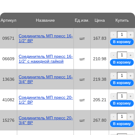
Артикул
Название
Ед.изм.
Цена
Купить
-
+
Соединитель МП пресс 16-
09571
шт
167.83
1/2" ВР
-
+
Соединитель МП пресс 16-
06609
шт
210.98
1/2" с накидной гайкой
-
+
Соединитель МП пресс 16-
13636
шт
219.38
3/4" ВР
-
+
Соединитель МП пресс 20-
41082
шт
205.21
1/2" ВР
-
+
Соединитель МП пресс 20-
15276
шт
267.80
3/4" ВР