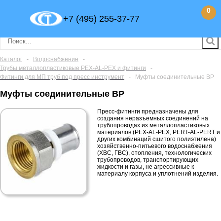
0
+7 (495) 255-37-77
Каталог
-
Водоснабжение
-
Трубы металлопластиковые PEX-AL-PEX и фитинги
-
Фитинги для МП труб под пресс инструмент
-
Муфты соединительные ВР
Муфты соединительные ВР
Пресс-фитинги предназначены для
создания неразъемных соединений на
трубопроводах из металлопластиковых
материалов (PEX-AL-PEX, PERT-AL-PERT и
других комбинаций сшитого полиэтилена)
хозяйственно-питьевого водоснабжения
(ХВС, ГВС), отопления, технологических
трубопроводов, транспортирующих
жидкости и газы, не агрессивные к
материалу корпуса и уплотнений изделия.