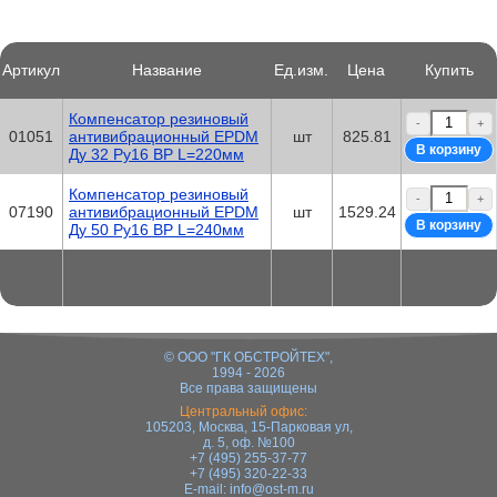
Артикул
Название
Ед.изм.
Цена
Купить
Компенсатор резиновый
-
+
01051
антивибрационный EPDM
шт
825.81
Ду 32 Ру16 ВР L=220мм
Компенсатор резиновый
-
+
07190
антивибрационный EPDM
шт
1529.24
Ду 50 Ру16 ВР L=240мм
© ООО "ГК ОБСТРОЙТЕХ",
1994 - 2026
Все права защищены
Центральный офис:
105203, Москва, 15-Парковая ул,
д. 5, оф. №100
+7 (495) 255-37-77
+7 (495) 320-22-33
E-mail:
info@ost-m.ru