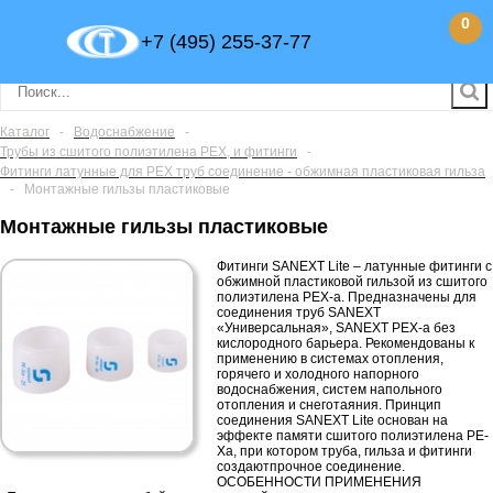
0
+7 (495) 255-37-77
Каталог
-
Водоснабжение
-
Трубы из сшитого полиэтилена PEX, и фитинги
-
Фитинги латунные для PEX труб соединение - обжимная пластиковая гильза
-
Монтажные гильзы пластиковые
Монтажные гильзы пластиковые
Фитинги SANEXT Lite – латунные фитинги с
обжимной пластиковой гильзой из сшитого
полиэтилена PEX-a. Предназначены для
соединения труб SANEXT
«Универсальная», SANEXT PEX-a без
кислородного барьера. Рекомендованы к
применению в системах отопления,
горячего и холодного напорного
водоснабжения, систем напольного
отопления и снеготаяния. Принцип
соединения SANEXT Lite основан на
эффекте памяти сшитого полиэтилена PE-
Xa, при котором труба, гильза и фитинги
создаютпрочное соединение.
ОСОБЕННОСТИ ПРИМЕНЕНИЯ