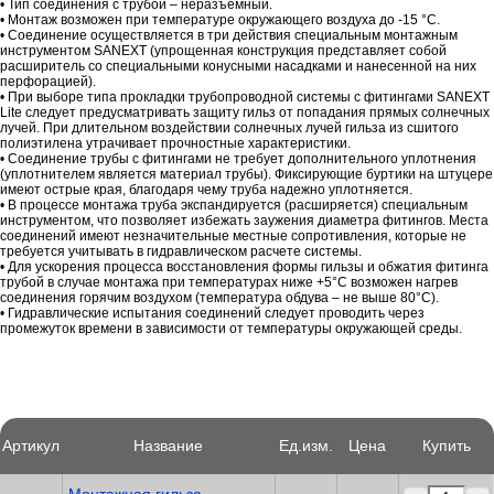
• Тип соединения с трубой – неразъемный.
• Монтаж возможен при температуре окружающего воздуха до -15 °С.
• Соединение осуществляется в три действия cпециальным монтажным
инструментом SANEXT (упрощенная конструкция представляет собой
расширитель со специальными конусными насадками и нанесенной на них
перфорацией).
• При выборе типа прокладки трубопроводной системы с фитингами SANEXT
Lite следует предусматривать защиту гильз от попадания прямых солнечных
лучей. При длительном воздействии солнечных лучей гильза из сшитого
полиэтилена утрачивает прочностные характеристики.
• Соединение трубы с фитингами не требует дополнительного уплотнения
(уплотнителем является материал трубы). Фиксирующие буртики на штуцере
имеют острые края, благодаря чему труба надежно уплотняется.
• В процессе монтажа труба экспандируется (расширяется) специальным
инструментом, что позволяет избежать заужения диаметра фитингов. Места
соединений имеют незначительные местные сопротивления, которые не
требуется учитывать в гидравлическом расчете системы.
• Для ускорения процесса восстановления формы гильзы и обжатия фитинга
трубой в случае монтажа при температурах ниже +5°С возможен нагрев
соединения горячим воздухом (температура обдува – не выше 80°С).
• Гидравлические испытания соединений следует проводить через
промежуток времени в зависимости от температуры окружающей среды.
Артикул
Название
Ед.изм.
Цена
Купить