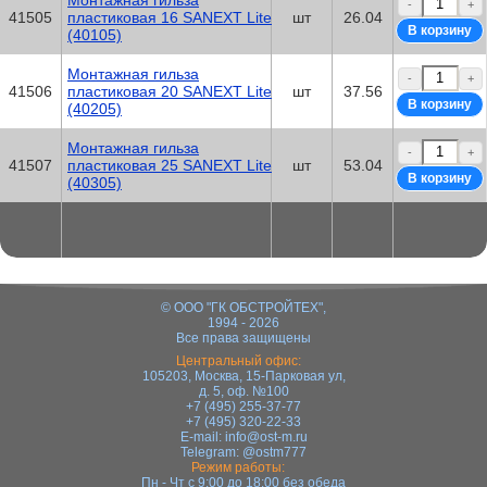
Монтажная гильза
-
+
41505
пластиковая 16 SANEXT Lite
шт
26.04
(40105)
Монтажная гильза
-
+
41506
пластиковая 20 SANEXT Lite
шт
37.56
(40205)
Монтажная гильза
-
+
41507
пластиковая 25 SANEXT Lite
шт
53.04
(40305)
© ООО "ГК ОБСТРОЙТЕХ",
1994 - 2026
Все права защищены
Центральный офис:
105203, Москва, 15-Парковая ул,
д. 5, оф. №100
+7 (495) 255-37-77
+7 (495) 320-22-33
E-mail:
info@ost-m.ru
Telegram:
@ostm777
Режим работы:
Пн - Чт с 9:00 до 18:00 без обеда