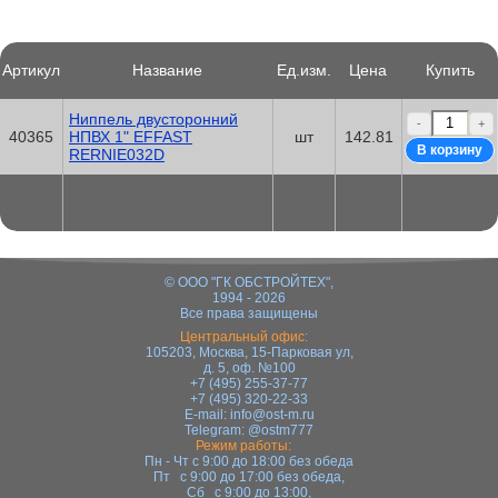
Артикул
Название
Ед.изм.
Цена
Купить
Ниппель двусторонний
-
+
40365
НПВХ 1" EFFAST
шт
142.81
RERNIE032D
© ООО "ГК ОБСТРОЙТЕХ",
1994 - 2026
Все права защищены
Центральный офис:
105203, Москва, 15-Парковая ул,
д. 5, оф. №100
+7 (495) 255-37-77
+7 (495) 320-22-33
E-mail:
info@ost-m.ru
Telegram:
@ostm777
Режим работы:
Пн - Чт с 9:00 до 18:00 без обеда
Пт с 9:00 до 17:00 без обеда,
Сб с 9:00 до 13:00,