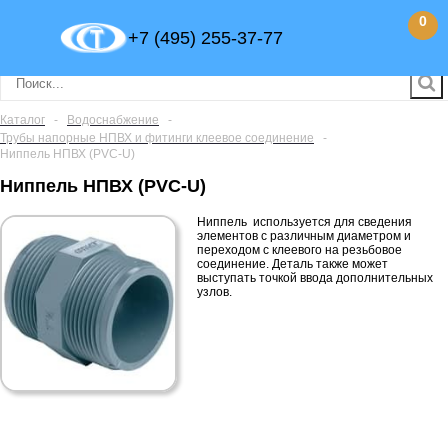
0
+7 (495) 255-37-77
Каталог
-
Водоснабжение
-
Трубы напорные НПВХ и фитинги клеевое соединение
-
Ниппель НПВХ (PVC-U)
Ниппель НПВХ (PVC-U)
Ниппель используется для сведения
элементов с различным диаметром и
переходом с клеевого на резьбовое
соединение. Деталь также может
выступать точкой ввода дополнительных
узлов.