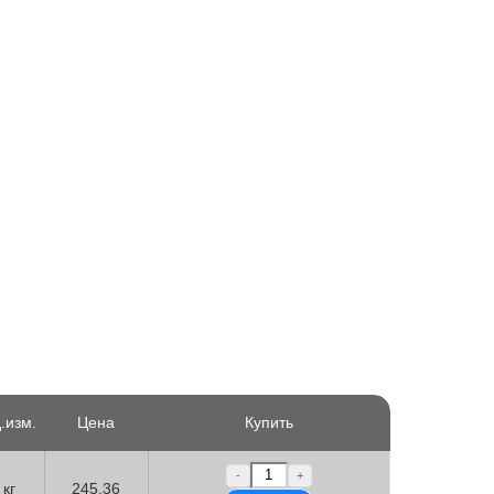
.изм.
Цена
Купить
-
+
кг
245.36