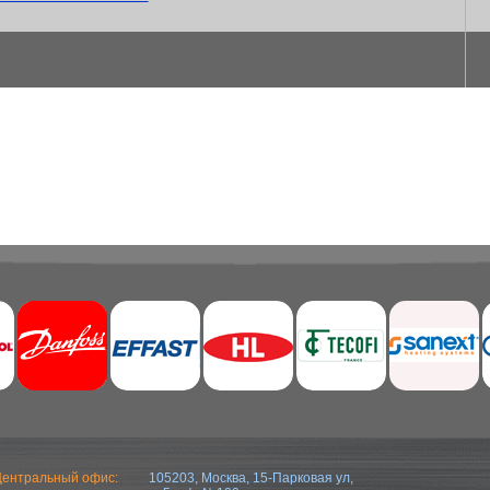
ентральный офис:
105203, Москва, 15-Парковая ул,