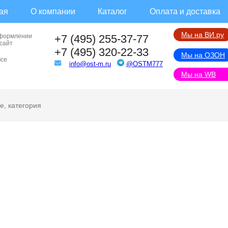
ая
О компании
Каталог
Оплата и доставка
Мы на ВИ.ру
оформлении
+7 (495) 255-37-77
 сайт
+7 (495) 320-22-33
Мы на ОЗОН
все
info@ost-m.ru
@OSTM777
Мы на WB