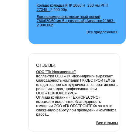
Кольцо колодца КПК 1060 H=250 мм РПП
27345 -
2 400.00р.
Люк полимерно-композитный легкий
760/630/60 мм 5 т (зеленый) Агросток 21883 -
2 090.00р.
Все предложения
ОТЗЫВЫ:
ООО "ТК Инжиниринг"
Коллектив ООО «ТК Инжиниринг» выражает
благодарность компании ГК ОБСТРОИТЕХ за
плодотворное сотрудничество, оперативность
решения задач, профессионализм...
ООО «ТЕХНОРЕСУРС»
От лица компании «ТЕХНОРЕСУРС»
выражаем искреннюю благодарность
компании ООО «ГК ОБСТРОЙТЕХ» за четко
слаженную работу при проведении комплекса
работ...
Все отзывы