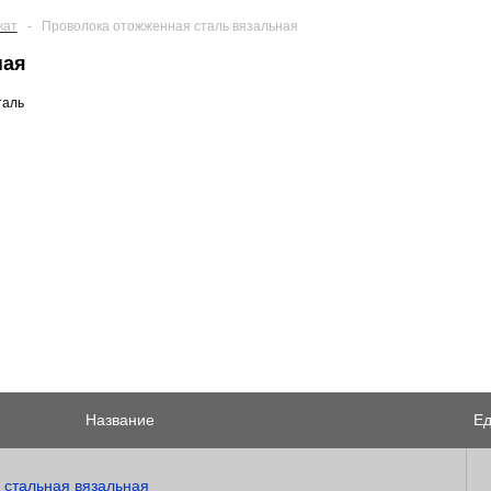
кат
-
Проволока отожженная сталь вязальная
ная
таль
Название
Ед
 стальная вязальная