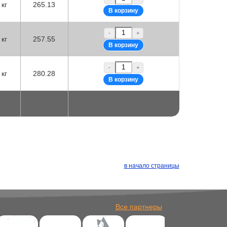
кг
265.13
-
+
кг
257.55
-
+
кг
280.28
в начало страницы
Все партнеры