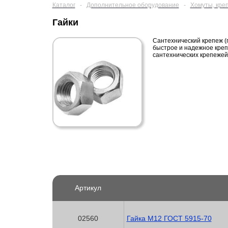
Каталог
-
Дополнительное оборудование
-
Хомуты, кре
Гайки
Сантехнический крепеж (
быстрое и надежное креп
сантехнических крепежей 
Артикул
02560
Гайка М12 ГОСТ 5915-70