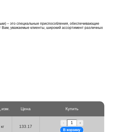
льки) – это специальные приспособления, обеспечивающие
т Вам, уважаемые клиенты, широкий ассортимент различных
.изм.
Цена
Купить
-
+
кг
133.17