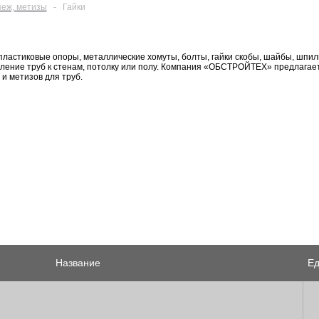
пеж, метизы
-
Гайки
пластиковые опоры, металлические хомуты, болты, гайки скобы, шайбы, шпи
ление труб к стенам, потолку или полу. Компания «ОБСТРОЙТЕХ» предлагае
и метизов для труб.
Название
Ед