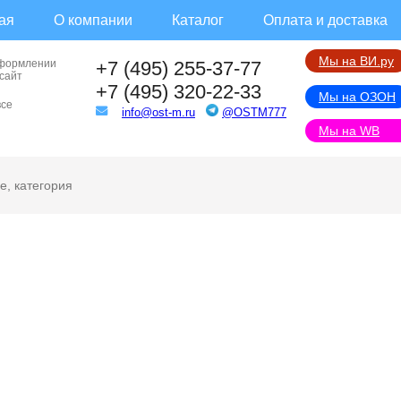
ая
О компании
Каталог
Оплата и доставка
Мы на ВИ.ру
оформлении
+7 (495) 255-37-77
 сайт
+7 (495) 320-22-33
Мы на ОЗОН
все
info@ost-m.ru
@OSTM777
Мы на WB