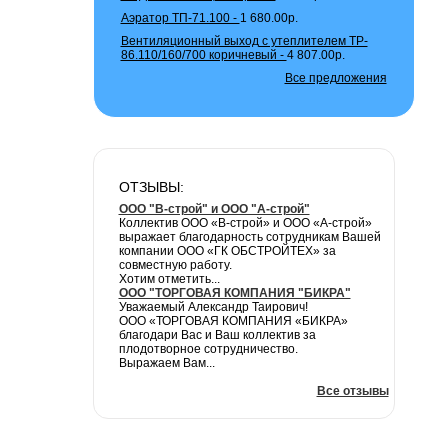
Аэратор ТП-71.100 -
1 680.00р.
Вентиляционный выход с утеплителем TP-
86.110/160/700 коричневый -
4 807.00р.
Все предложения
ОТЗЫВЫ:
ООО "В-строй" и ООО "А-строй"
Коллектив ООО «В-строй» и ООО «А-строй»
выражает благодарность сотрудникам Вашей
компании ООО «ГК ОБСТРОЙТЕХ» за
совместную работу.
Хотим отметить...
ООО "ТОРГОВАЯ КОМПАНИЯ "БИКРА"
Уважаемый Александр Таирович!
ООО «ТОРГОВАЯ КОМПАНИЯ «БИКРА»
благодари Вас и Ваш коллектив за
плодотворное сотрудничество.
Выражаем Вам...
Все отзывы