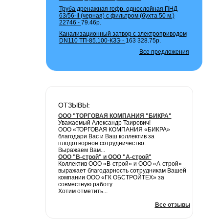
Труба дренажная гофр. однослойная ПНД
63/56-II (черная) с фильтром (бухта 50 м.)
22746 -
79.46р.
Канализационный затвор с электроприводом
DN110 ТП-85.100-КЗЭ -
163 328.75р.
Все предложения
ОТЗЫВЫ:
ООО "ТОРГОВАЯ КОМПАНИЯ "БИКРА"
Уважаемый Александр Таирович!
ООО «ТОРГОВАЯ КОМПАНИЯ «БИКРА»
благодари Вас и Ваш коллектив за
плодотворное сотрудничество.
Выражаем Вам...
ООО "В-строй" и ООО "А-строй"
Коллектив ООО «В-строй» и ООО «А-строй»
выражает благодарность сотрудникам Вашей
компании ООО «ГК ОБСТРОЙТЕХ» за
совместную работу.
Хотим отметить...
Все отзывы