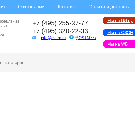
ая
О компании
Каталог
Оплата и доставка
Мы на ВИ.ру
оформлении
+7 (495) 255-37-77
 сайт
+7 (495) 320-22-33
Мы на ОЗОН
все
info@ost-m.ru
@OSTM777
Мы на WB