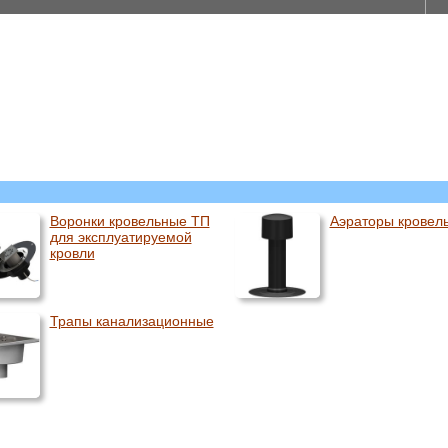
Воронки кровельные ТП
Аэраторы кровел
для эксплуатируемой
кровли
Трапы канализационные