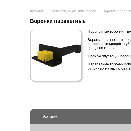
Каталог
-
Комплектующие для кровли
-
Воронки парапе
Воронки парапетные
Парапетные воронки – во
Воронка парапетная – во
сечение отводящей трубы
среды на кровле.
Срок эксплуатации воронк
Парапетные воронки испо
рулонных материалов с в
Артикул