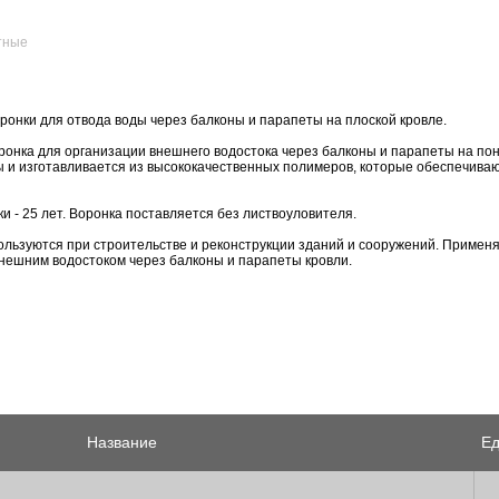
тные
ронки для отвода воды через балконы и парапеты на плоской кровле.
ронка для организации внешнего водостока через балконы и парапеты на пон
 и изготавливается из высококачественных полимеров, которые обеспечиваю
и - 25 лет. Воронка поставляется без листвоуловителя.
льзуются при строительстве и реконструкции зданий и сооружений. Применя
нешним водостоком через балконы и парапеты кровли.
Название
Ед