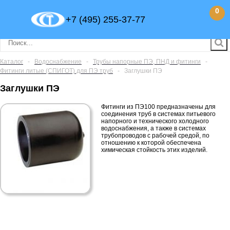
0
+7 (495) 255-37-77
Каталог
-
Водоснабжение
-
Трубы напорные ПЭ, ПНД и фитинги
-
Фитинги литые (СПИГОТ) для ПЭ труб
-
Заглушки ПЭ
Заглушки ПЭ
Фитинги из ПЭ100 предназначены для
соединения труб в системах питьевого
напорного и технического холодного
водоснабжения, а также в системах
трубопроводов с рабочей средой, по
отношению к которой обеспечена
химическая стойкость этих изделий.