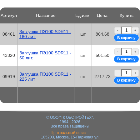
Артикул
Название
Ед.изм.
Цена
Купить
-
+
Заглушка ПЭ100 SDR11 -
08461
шт
864.68
160 лит.
-
+
Заглушка ПЭ100 SDR11 -
43320
шт
501.50
50 лит.
-
+
Заглушка ПЭ100 SDR11 -
09919
шт
2717.73
225 лит.
© ООО "ГК ОБСТРОЙТЕХ",
1994 - 2026
Все права защищены
Центральный офис:
105203, Москва, 15-Парковая ул,