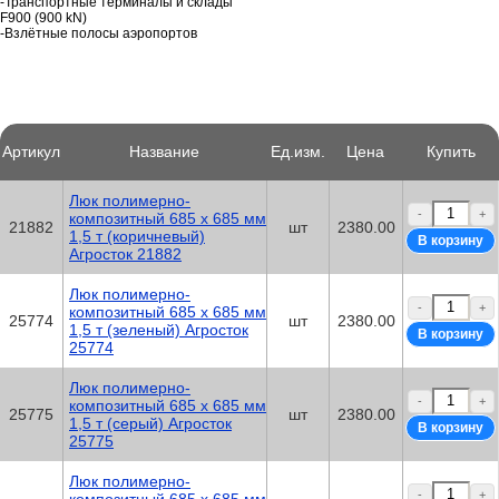
-Транспортные терминалы и склады
F900 (900 kN)
-Взлётные полосы аэропортов
Артикул
Название
Ед.изм.
Цена
Купить
Люк полимерно-
-
+
композитный 685 х 685 мм
21882
шт
2380.00
1,5 т (коричневый)
Агросток 21882
Люк полимерно-
-
+
композитный 685 х 685 мм
25774
шт
2380.00
1,5 т (зеленый) Агросток
25774
Люк полимерно-
-
+
композитный 685 х 685 мм
25775
шт
2380.00
1,5 т (серый) Агросток
25775
Люк полимерно-
-
+