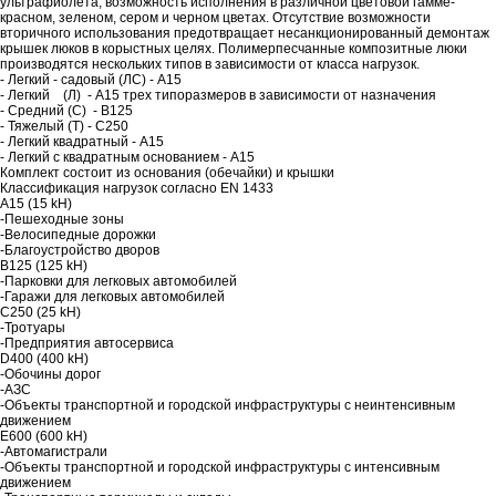
ультрафиолета, возможность исполнения в различной цветовой гамме-
красном, зеленом, сером и черном цветах. Отсутствие возможности
вторичного использования предотвращает несанкционированный демонтаж
крышек люков в корыстных целях. Полимерпесчанные композитные люки
производятся нескольких типов в зависимости от класса нагрузок.
- Легкий - садовый (ЛС) - А15
- Легкий (Л) - А15 трех типоразмеров в зависимости от назначения
- Средний (С) - В125
- Тяжелый (Т) - С250
- Легкий квадратный - А15
- Легкий с квадратным основанием - А15
Комплект состоит из основания (обечайки) и крышки
Классификация нагрузок согласно EN 1433
А15 (15 kН)
-Пешеходные зоны
-Велосипедные дорожки
-Благоустройство дворов
В125 (125 kН)
-Парковки для легковых автомобилей
-Гаражи для легковых автомобилей
С250 (25 kН)
-Тротуары
-Предприятия автосервиса
D400 (400 kН)
-Обочины дорог
-АЗС
-Объекты транспортной и городской инфраструктуры с неинтенсивным
движением
Е600 (600 kН)
-Автомагистрали
-Объекты транспортной и городской инфраструктуры с интенсивным
движением