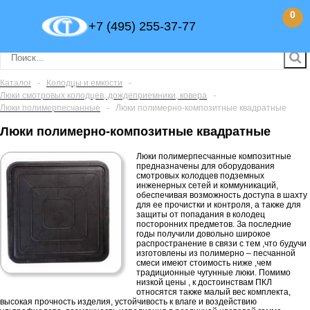
0
+7 (495) 255-37-77
Каталог
-
Колодцы и емкости
-
Люки смотровых колодцев, дождеприемники, ковера
-
Люки полимерпесчанные
-
Люки полимерно-композитные квадратные
Люки полимерно-композитные квадратные
Люки полимерпесчанные композитные
предназначены для оборудования
смотровых колодцев подземных
инженерных сетей и коммуникаций,
обеспечивая возможность доступа в шахту
для ее прочистки и контроля, а также для
защиты от попадания в колодец
посторонних предметов. За последние
годы получили довольно широкое
распространение в связи с тем ,что будучи
изготовлены из полимерно – песчанной
смеси имеют стоимость ниже ,чем
традиционные чугунные люки. Помимо
низкой цены , к достоинствам ПКЛ
относятся также малый вес комплекта,
высокая прочность изделия, устойчивость к влаге и воздействию