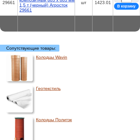
композитный 685 х 685 мм
29661
шт
1423.01
1,5 т (черный) Агросток
29661
Сопутствующие товары:
Колодцы Wavin
Геотекстиль
Колодцы Политэк