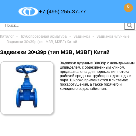
0
+7 (495) 255-37-77
Каталог
-
Трубопроводная арматура
-
Задвижки
-
Задвижки чугунные
-
Задвижки 30ч39р (тип МЗВ, МЗВГ) Китай
Задвижки 30ч39р (тип МЗВ, МЗВГ) Китай
Задвижки чугунные 30ч39р с невыдвижным
шпинделем, с обрезиненным клином,
предназначены для перекрытия потока
рабочей среды на трубопроводах воды и
пара. Широко применяются в системах
пожаротушения, а также горячего и
холодного водоснабжения.