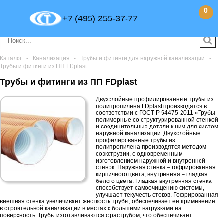
0
+7 (495) 255-37-77
Каталог
-
Канализация
-
Трубы и фитинги для наружной канализации
-
Трубы и фитинги из ПП FDplast
Трубы и фитинги из ПП FDplast
Двухслойные профилированные трубы из
полипропилена FDplast производятся в
соответствии с ГОСТ Р 54475-2011 «Трубы
полимерные со структурированной стенкой
и соединительные детали к ним для систем
наружной канализации. Двухслойные
профилированные трубы из
полипропилена производятся методом
соэкструзии, с одновременным
изготовлением наружной и внутренней
стенок. Наружная стенка – гофрированная
кирпичного цвета, внутренняя – гладкая
белого цвета. Гладкая внутренняя стенка
способствует самоочищению системы,
улучшает текучесть стоков. Гофрированная
внешняя стенка увеличивает жесткость трубы, обеспечивает ее применение
в строительной канализации в местах с большими нагрузками на
поверхность. Трубы изготавливаются с раструбом, что обеспечивает