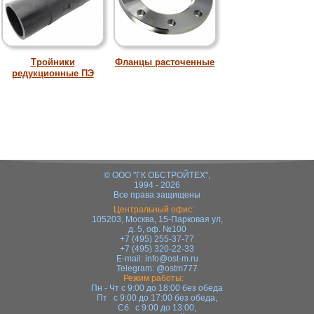
Тройники
Фланцы расточенные
редукционные ПЭ
© ООО "ГК ОБСТРОЙТЕХ",
1994 - 2026
Все права защищены
Центральный офис:
105203, Москва, 15-Парковая ул,
д. 5, оф. №100
+7 (495) 255-37-77
+7 (495) 320-22-33
E-mail:
info@ost-m.ru
Telegram:
@ostm777
Режим работы:
Пн - Чт с 9:00 до 18:00 без обеда
Пт с 9:00 до 17:00 без обеда,
Сб с 9:00 до 13:00,