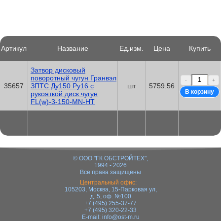
Артикул
Название
Ед.изм.
Цена
Купить
Затвор дисковый
поворотный чугун Гранвэл
-
+
35657
ЗПТС Ду150 Ру16 с
шт
5759.56
рукояткой диск чугун
FL(w)-3-150-MN-HT
© ООО "ГК ОБСТРОЙТЕХ",
1994 - 2026
Все права защищены
Центральный офис:
105203, Москва, 15-Парковая ул,
д. 5, оф. №100
+7 (495) 255-37-77
+7 (495) 320-22-33
E-mail:
info@ost-m.ru