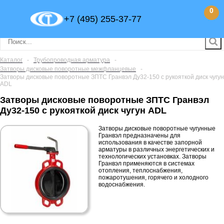
0
+7 (495) 255-37-77
Каталог
-
Трубопроводная арматура
-
Затворы дисковые поворотные межфланцевые
-
Затворы дисковые поворотные ЗПТС Гранвэл Ду32-150 с рукояткой диск чугун
ADL
Затворы дисковые поворотные ЗПТС Гранвэл
Ду32-150 с рукояткой диск чугун ADL
Затворы дисковые поворотные чугунные
Гранвэл предназначены для
использования в качестве запорной
арматуры в различных энергетических и
технологических установках. Затворы
Гранвэл применяются в системах
отопления, теплоснабжения,
пожаротушения, горячего и холодного
водоснабжения.