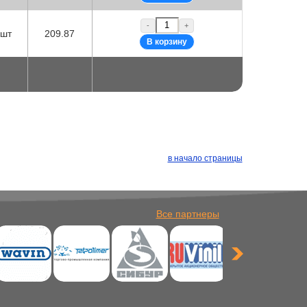
-
+
шт
209.87
в начало страницы
Все партнеры