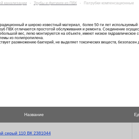
ей канализации
-
Трубы и фитинги из ПВХ
-
Патрубки компенсационные
радиционный и широко известный материал, более 50-ти лет используемый 
руб ПВХ отличаются простотой обслуживания и ремонта. Соединение осущес
ебольшой вес, легко монтируются на объекте, имеют низкое гидравлическое
темы из полипропилена.
твует размножению бактерий, не выделяет токсических веществ, безопасен д
Название
Ед
й серый 110 ВК 2381044