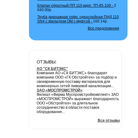
Клапан обратный ПП 110 кирп. ТП-85.100 -
2
040.00р.
Труба дренажная гофр. однослойная ПНД 110
SN4 с фильтром ОМ с муфтой -
160.14р.
Все предложения
ОТЗЫВЫ:
АО "СК БИТЭКС"
Компания АО «СК БИТЭКС» благодарит
компанию ООО «ГК Обстройтех» за подбор и
своевременную поставку материалов для
инженерных сетей ливневой канализации...
ЗАО «МОСПРОМСТРОЙ»
Филиал «Фирма Моспромстройкомплект» ЗАО
«МОСПРОМСТРОЙ» выражает благодарность
ООО «Обстройтех» за длительное
сотрудничество в области поставок
оборудования...
Все отзывы