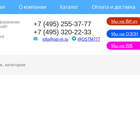
ая
О компании
Каталог
Оплата и доставка
Мы на ВИ.ру
оформлении
+7 (495) 255-37-77
 сайт
+7 (495) 320-22-33
Мы на ОЗОН
все
info@ost-m.ru
@OSTM777
Мы на WB