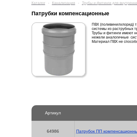
Каталог
-
Канализация
-
Трубы и фитинги для внутренн
Патрубки компенсационные
ПВХ (поливинилхлорид) т
системы из раструбных т
Трубы и фитинги имеют н
нежели аналогичные сис
Материал ПВХ не способс
Артикул
64986
Патрубок ПП компенсационны