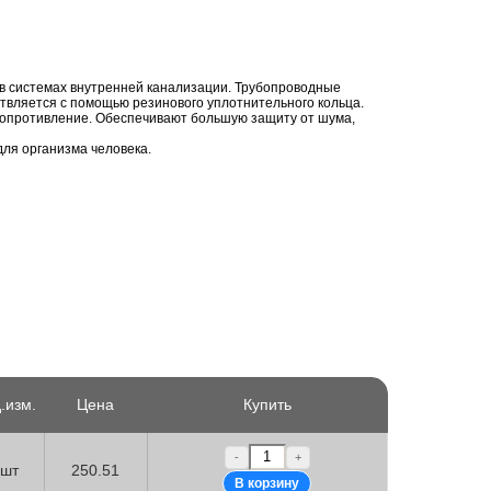
в системах внутренней канализации. Трубопроводные
твляется с помощью резинового уплотнительного кольца.
 сопротивление. Обеспечивают большую защиту от шума,
ля организма человека.
.изм.
Цена
Купить
-
+
шт
250.51