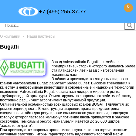
0
+7 (495) 255-37-77
О компании
-
Наши партнеры
Bugatti
Завод Valvosanitaria Bugatti - семейное
предприятие, история которого началась более
ста пятидесяти лет назад с изготовления
масляных ламп.
В области производства латунных шаровых
кранов Valvosanitaria Bugatti работает более 60 лет. Высокие требования к
качеству и непрерывные инвестиции в современные и надежные технологии
позволяют Valvosanitaria Bugatti оставаться лидером мирового рынка
трубопроводной арматуры. Ориентируясь на запросы потребителей, завод
постоянно расширяет ассортимент выпускаемой продукции.
Отличительной особенностью всех шаровых кранов BUGATTI является их
ремонтопригодность. В конструкции шарового крана предусмотрена
специальная гайка для регулировки сальникового уплотнения, подвернув
которую фторопластовое кольцо-уплотнение вновь приводится в рабочее
состояние. Тем самым ресурс крана увеличивается до 20 000 циклов
"закрыто-открыто".
При производстве шаровых кранов используются только горяче-кованые
латунные заготовки. Чтобы гарантировать надежность торговой марки