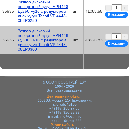
Затвор дисковый
поворотный чугун VPI4448
-
+
35635
Ду250 Ру16 с редуктором
шт
41088.55
диск чугун Tecofi VPI4448-
08EP0250
Затвор дисковый
поворотный чугун VPI4448
-
+
35636
Ду300 Ру16 с редуктором
шт
48526.83
диск чугун Tecofi VPI4448-
08EP0300
© ООО "ГК ОБСТРОЙТЕХ",
1994 - 2026
Все права защищены
Центральный офис:
105203, Москва, 15-Парковая ул,
д. 5, оф. №100
+7 (495) 255-37-77
+7 (495) 320-22-33
E-mail:
info@ost-m.ru
Telegram:
@ostm777
Режим работы:
Пн - Чт с 9:00 до 18:00 без обеда