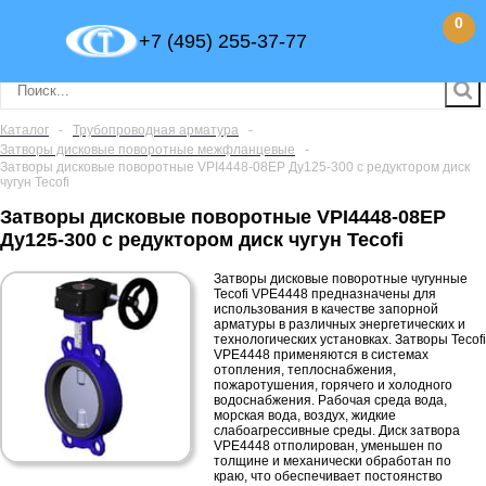
0
+7 (495) 255-37-77
Каталог
-
Трубопроводная арматура
-
Затворы дисковые поворотные межфланцевые
-
Затворы дисковые поворотные VPI4448-08EP Ду125-300 с редуктором диск
чугун Tecofi
Затворы дисковые поворотные VPI4448-08EP
Ду125-300 с редуктором диск чугун Tecofi
Затворы дисковые поворотные чугунные
Tecofi VPE4448 предназначены для
использования в качестве запорной
арматуры в различных энергетических и
технологических установках. Затворы Tecofi
VPE4448 применяются в системах
отопления, теплоснабжения,
пожаротушения, горячего и холодного
водоснабжения. Рабочая среда вода,
морская вода, воздух, жидкие
слабоагрессивные среды. Диск затвора
VPE4448 отполирован, уменьшен по
толщине и механически обработан по
краю, что обеспечивает постоянство