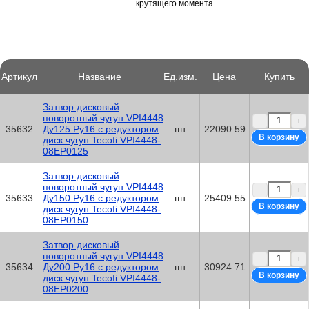
крутящего момента.
Артикул
Название
Ед.изм.
Цена
Купить
Затвор дисковый
поворотный чугун VPI4448
-
+
35632
Ду125 Ру16 с редуктором
шт
22090.59
диск чугун Tecofi VPI4448-
08EP0125
Затвор дисковый
поворотный чугун VPI4448
-
+
35633
Ду150 Ру16 с редуктором
шт
25409.55
диск чугун Tecofi VPI4448-
08EP0150
Затвор дисковый
поворотный чугун VPI4448
-
+
35634
Ду200 Ру16 с редуктором
шт
30924.71
диск чугун Tecofi VPI4448-
08EP0200