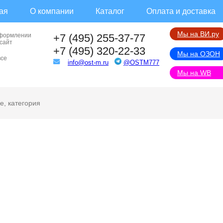
ая
О компании
Каталог
Оплата и доставка
Мы на ВИ.ру
оформлении
+7 (495) 255-37-77
 сайт
+7 (495) 320-22-33
Мы на ОЗОН
все
info@ost-m.ru
@OSTM777
Мы на WB