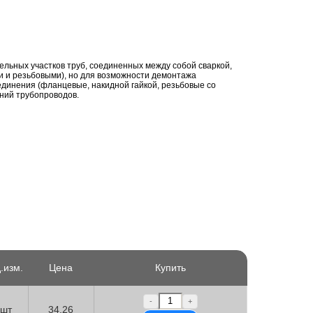
ельных участков труб, соединенных между собой сваркой,
 и резьбовыми), но для возможности демонтажа
единения (фланцевые, накидной гайкой, резьбовые со
ений трубопроводов.
.изм.
Цена
Купить
-
+
шт
34.26