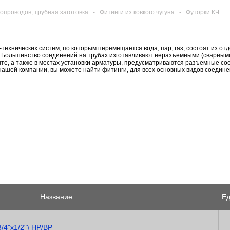
опроводов, трубная заготовка
-
Фитинги из ковкого чугуна
-
Футорки КЧ
ехнических систем, по которым перемещается вода, пар, газ, состоят из отд
 Большинство соединений на трубах изготавливают неразъемными (сварными
те, а также в местах установки арматуры, предусматриваются разъемные со
 нашей компании, вы можете найти фитинги, для всех основных видов соедин
Название
Ед
/4"х1/2") НР/ВР