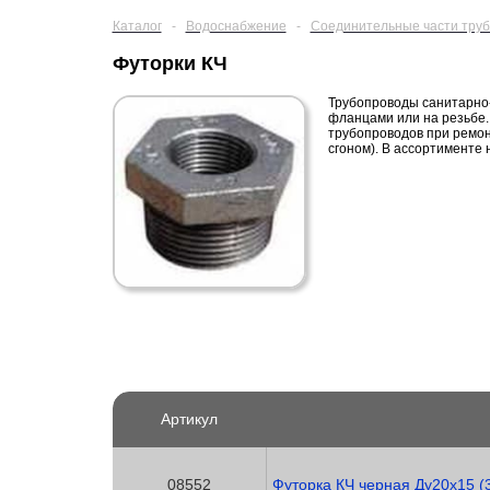
Каталог
-
Водоснабжение
-
Соединительные части труб
Футорки КЧ
Трубопроводы санитарно-т
фланцами или на резьбе.
трубопроводов при ремон
сгоном). В ассортименте
Артикул
08552
Футорка КЧ черная Ду20х15 (3