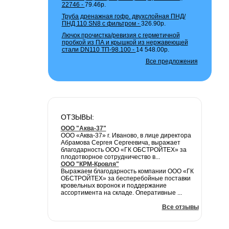
22746 -
79.46р.
Труба дренажная гофр. двухслойная ПНД/
ПНД 110 SN8 с фильтром -
326.90р.
Лючок прочистка/ревизия с герметичной
пробкой из ПА и крышкой из нержавеющей
стали DN110 ТП-98.100 -
14 548.00р.
Все предложения
ОТЗЫВЫ:
ООО "Аква-37"
ООО «Аква-37» г. Иваново, в лице директора
Абрамова Сергея Сергеевича, выражает
благодарность ООО «ГК ОБСТРОЙТЕХ» за
плодотворное сотрудничество в...
ООО "КРМ-Кровля"
Выражаем благодарность компании ООО «ГК
ОБСТРОЙТЕХ» за бесперебойные поставки
кровельных воронок и поддержание
ассортимента на складе. Оперативные ...
Все отзывы