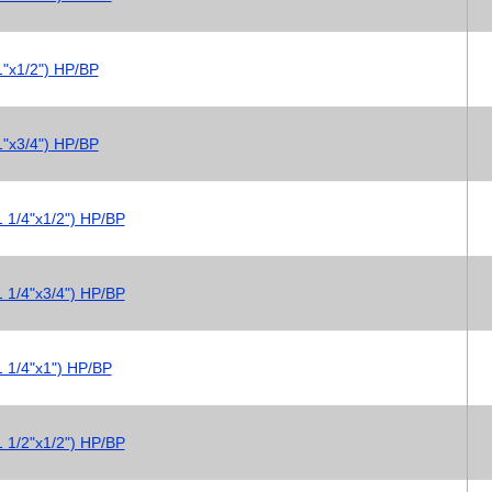
"х1/2") НР/ВР
"х3/4") НР/ВР
 1/4"х1/2") НР/ВР
 1/4"х3/4") НР/ВР
 1/4"х1") НР/ВР
 1/2"х1/2") НР/ВР