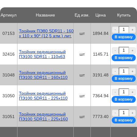
Артикул
Название
Ед.изм.
Цена
Купить
-
+
Тройник ПЭ80 SDR11 - 160
07153
шт
1894.84
х 110 х 90* (12,5 атм.) лит.
-
+
Тройник редукционный
32416
шт
1145.71
ПЭ100 SDR11 - 110х63
-
+
Тройник редукционный
31048
шт
3191.48
ПЭ100 SDR11 - 160х110
-
+
Тройник редукционный
31050
шт
7364.94
ПЭ100 SDR11 - 225х110
-
+
Тройник редукционный
31051
шт
7773.40
ПЭ100 SDR11 - 225х160