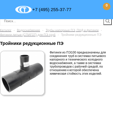
0
+7 (495) 255-37-77
Каталог
-
Водоснабжение
-
Трубы напорные ПЭ, ПНД и фитинги
-
Фитинги литые (СПИГОТ) для ПЭ труб
-
Тройники редукционные ПЭ
Тройники редукционные ПЭ
Фитинги из ПЭ100 предназначены для
соединения труб в системах питьевого
напорного и технического холодного
водоснабжения, а также в системах
трубопроводов с рабочей средой, по
отношению к которой обеспечена
химическая стойкость этих изделий.