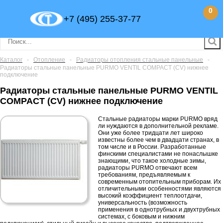
0
+7 (495) 255-37-77
Каталог
-
Отопление
-
Радиаторы отопления стальные панельные
-
Радиаторы стальные панельные PURMO VENTIL COMPACT (CV) нижнее
подключение
Радиаторы стальные панельные PURMO VENTIL
COMPACT (CV) нижнее подключение
Стальные радиаторы марки PURMO вряд
ли нуждаются в дополнительной рекламе.
Они уже более тридцати лет широко
известны более чем в двадцати странах, в
том числе и в России. Разработанные
финскими специалистами не понаслышке
знающими, что такое холодные зимы,
радиаторы PURMO отвечают всем
требованиям, предъявляемым к
современным отопительным приборам. Их
отличительными особенностями являются
высокий коэффициент теплоотдачи,
универсальность (возможность
применения в однотрубных и двухтрубных
системах, с боковым и нижним