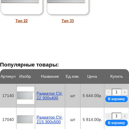
Тип 22
Тип 33
Популярные товары:
Артикул
Изобр.
Название
Ед.изм.
Цена
Купить
-
+
Радиатор CV-
17140
шт
5 644.00р.
22 300x400
-
+
Радиатор CV-
17040
шт
5 814.00р.
21S 300x500