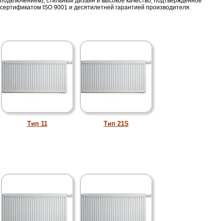
подключением), стильный дизайн и высокое качество, подтвержденное
сертификатом ISO 9001 и десятилетней гарантией производителя.
Тип 11
Тип 21S