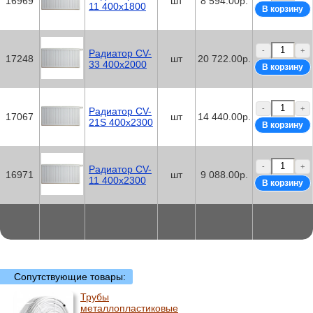
16969
шт
8 594.00р.
11 400x1800
-
+
Радиатор CV-
17248
шт
20 722.00р.
33 400x2000
-
+
Радиатор CV-
17067
шт
14 440.00р.
21S 400x2300
-
+
Радиатор CV-
16971
шт
9 088.00р.
11 400x2300
Сопутствующие товары:
Трубы
металлопластиковые