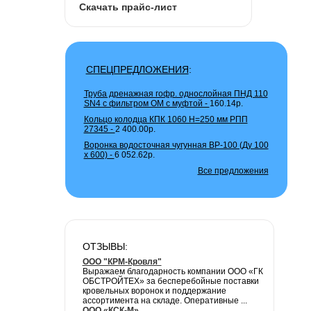
Скачать прайс-лист
СПЕЦПРЕДЛОЖЕНИЯ
:
Труба дренажная гофр. однослойная ПНД 110
SN4 с фильтром ОМ с муфтой -
160.14р.
Кольцо колодца КПК 1060 H=250 мм РПП
27345 -
2 400.00р.
Воронка водосточная чугунная ВР-100 (Ду 100
х 600) -
6 052.62р.
Все предложения
ОТЗЫВЫ:
ООО "КРМ-Кровля"
Выражаем благодарность компании ООО «ГК
ОБСТРОЙТЕХ» за бесперебойные поставки
кровельных воронок и поддержание
ассортимента на складе. Оперативные ...
ООО «КСК-М»