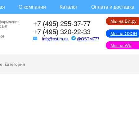
ая
О компании
Каталог
Оплата и доставка
Мы на ВИ.ру
оформлении
+7 (495) 255-37-77
 сайт
+7 (495) 320-22-33
Мы на ОЗОН
все
info@ost-m.ru
@OSTM777
Мы на WB