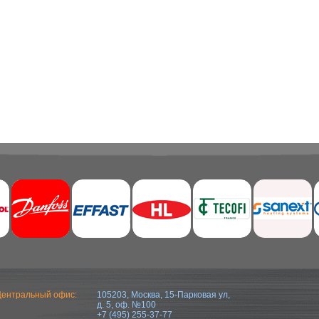
ентральный офис:
105203, Москва, 15-Парковая ул,
д. 5, оф. №100
+7 (495) 255-37-77