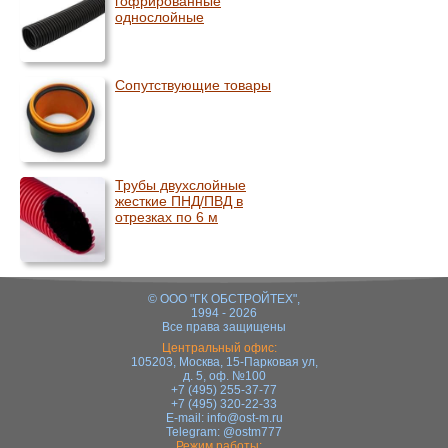
гофрированные
однослойные
Сопутствующие товары
Трубы двухслойные
жесткие ПНД/ПВД в
отрезках по 6 м
© ООО "ГК ОБСТРОЙТЕХ",
1994 - 2026
Все права защищены
Центральный офис:
105203, Москва, 15-Парковая ул,
д. 5, оф. №100
+7 (495) 255-37-77
+7 (495) 320-22-33
E-mail:
info@ost-m.ru
Telegram:
@ostm777
Режим работы: