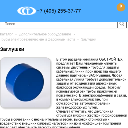
0
+7 (495) 255-37-77
Каталог
-
Дополнительное оборудование
-
Трубы электротехнические и фасонные части
-
Заглушки
Заглушки
В этом разделе компания ОБСТРОЙТЕХ
предлагает Вам, уважаемые клиенты,
системы двустенных труб для защиты
кабельных линий производства нашего
давнего партнера - ЗАО Рувинил. Любая
кабельная линия требует дополнительной
защиты от воздействия агрессивных
факторов окружающей среды. Поэтому
используются эти трубы практически
повсеместно. В электроснабжении и связи,
в коммунальном хозяйстве, при
обустройстве автомагистралей и
железнодорожных путей.
Следует отметить, что двуслойная
структура гибкой и жесткой гофрированной
трубы в сочетании с незначительным весом, высокой стойкостью к
воздействию внешних силовых нагрузок и низким коэффициентом трения
позволяет обеспечить легкость протяжки кабеля.