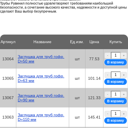
Трубы Рувинил полностью удовлетворяют требованиям наибольшей
безопасности, а сочетание высокого качества, надежности и доступной цены
сделают Ваш выбор безупречным.
Артикул
Название
Ед.изм.
Цена
Купить
-
+
Заглушка для труб гофр.
13064
шт
77.53
D=50 мм
-
+
Заглушка для труб гофр.
13065
шт
101.14
D=63 мм
-
+
Заглушка для труб гофр.
13067
шт
121.33
D=90 мм
-
+
Заглушка для труб гофр.
13063
шт
145.41
D=110 мм