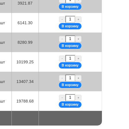
шт
3921.87
-
+
шт
6141.30
-
+
шт
8280.99
-
+
шт
10199.25
-
+
шт
13407.34
-
+
шт
19788.68