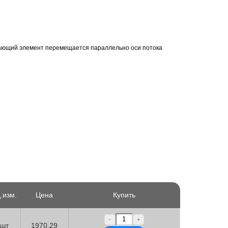
ирающий элемент перемещается параллельно оси потока
.изм.
Цена
Купить
-
+
шт
1970.29