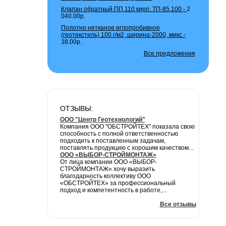
Клапан обратный ПП 110 кирп. ТП-85.100 -
2
040.00р.
Полотно нетканое иглопробивное
(геотекстиль) 100 г/м2, ширина-2000, микс -
38.00р.
Все предложения
ОТЗЫВЫ:
ООО "Центр Геотехнологий"
Компания ООО "ОБСТРОЙТЕХ" показала свою
способность с полной ответственностью
подходить к поставленным задачам,
поставлять продукцию с хорошим качеством...
ООО «ВЫБОР-СТРОЙМОНТАЖ»
От лица компании ООО «ВЫБОР-
СТРОЙМОНТАЖ» хочу выразить
благодарность коллективу ООО
«ОБСТРОЙТЕХ» за профессиональный
подход и компетентность в работе,...
Все отзывы