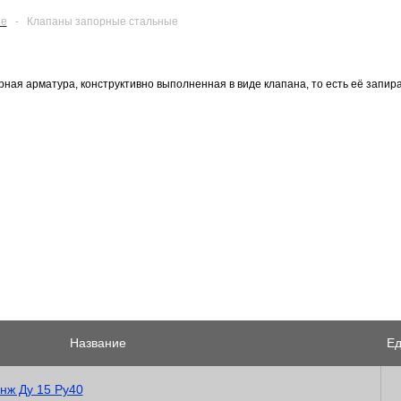
ые
-
Клапаны запорные стальные
ная арматура, конструктивно выполненная в виде клапана, то есть её зап
Название
Ед
нж Ду 15 Ру40