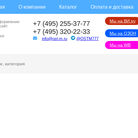
ая
О компании
Каталог
Оплата и доставка
Мы на ВИ.ру
оформлении
+7 (495) 255-37-77
 сайт
+7 (495) 320-22-33
Мы на ОЗОН
все
info@ost-m.ru
@OSTM777
Мы на WB