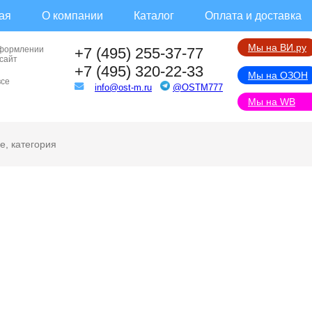
ая
О компании
Каталог
Оплата и доставка
Мы на ВИ.ру
оформлении
+7 (495) 255-37-77
 сайт
+7 (495) 320-22-33
Мы на ОЗОН
все
info@ost-m.ru
@OSTM777
Мы на WB