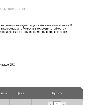
оединительные НР
горячего и холодного водоснабжения и отопления. К
ислорода, устойчивость к коррозии, стойкость к
дравлические потери из-за малой шероховатости,
е выше 95С
.изм.
Цена
Купить
-
+