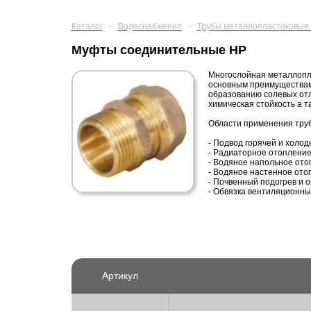
Каталог
-
Водоснабжение
-
Трубы металлопластиковые 
Муфты соединительные НР
Многослойная металлопла
основным преимуществам 
образованию солевых отл
химическая стойкость а т
Области применения труб
- Подвод горячей и холо
- Радиаторное отоплени
- Водяное напольное ото
- Водяное настенное ото
- Почвенный подогрев и 
- Обвязка вентиляционны
Артикул