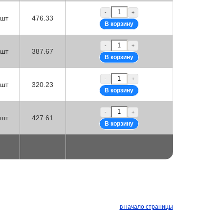
-
+
шт
476.33
-
+
шт
387.67
-
+
шт
320.23
-
+
шт
427.61
в начало страницы