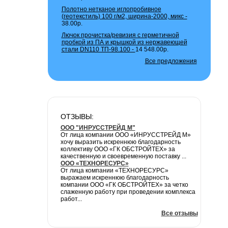
Полотно нетканое иглопробивное
(геотекстиль) 100 г/м2, ширина-2000, микс -
38.00р.
Лючок прочистка/ревизия с герметичной
пробкой из ПА и крышкой из нержавеющей
стали DN110 ТП-98.100 -
14 548.00р.
Все предложения
ОТЗЫВЫ:
ООО "ИНРУССТРЕЙД М"
От лица компании ООО «ИНРУССТРЕЙД М»
хочу выразить искреннюю благодарность
коллективу ООО «ГК ОБСТРОЙТЕХ» за
качественную и своевременную поставку ...
ООО «ТЕХНОРЕСУРС»
От лица компании «ТЕХНОРЕСУРС»
выражаем искреннюю благодарность
компании ООО «ГК ОБСТРОЙТЕХ» за четко
слаженную работу при проведении комплекса
работ...
Все отзывы