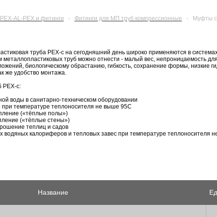
PEX-AL-PEX и фитинги
-
Фитинги для МП труб компрессионные
-
Муфты с
стиковая труба PEX-c на сегодняшний день широко применяются в системах 
металлопластиковых труб можно отнести - малый вес, непроницаемость для к
ожений, биологическому обрастанию, гибкость, сохранение формы, низкие ги
ак же удобство монтажа.
 PEX-c:
дной воды в санитарно-техническом оборудовании
е при температуре теплоносителя не выше 95С
пление («тёплые полы»)
пление («тёплые стены»)
орошение теплиц и садов
х водяных калориферов и тепловых завес при температуре теплоносителя н
Название
Ед