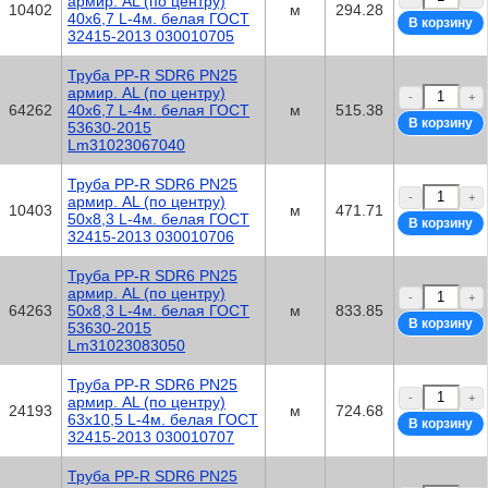
армир. AL (по центру)
10402
м
294.28
40х6,7 L-4м. белая ГОСТ
32415-2013 030010705
Труба PP-R SDR6 PN25
армир. AL (по центру)
-
+
64262
40х6,7 L-4м. белая ГОСТ
м
515.38
53630-2015
Lm31023067040
Труба PP-R SDR6 PN25
-
+
армир. AL (по центру)
10403
м
471.71
50х8,3 L-4м. белая ГОСТ
32415-2013 030010706
Труба PP-R SDR6 PN25
армир. AL (по центру)
-
+
64263
50х8,3 L-4м. белая ГОСТ
м
833.85
53630-2015
Lm31023083050
Труба PP-R SDR6 PN25
-
+
армир. AL (по центру)
24193
м
724.68
63х10,5 L-4м. белая ГОСТ
32415-2013 030010707
Труба PP-R SDR6 PN25