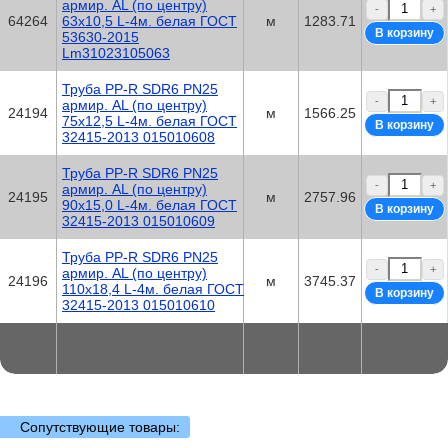
армир. AL (по центру)
-
+
64264
63х10,5 L-4м. белая ГОСТ
м
1283.71
53630-2015
Lm31023105063
Труба PP-R SDR6 PN25
-
+
армир. AL (по центру)
24194
м
1566.25
75х12,5 L-4м. белая ГОСТ
32415-2013 015010608
Труба PP-R SDR6 PN25
-
+
армир. AL (по центру)
24195
м
2757.96
90х15,0 L-4м. белая ГОСТ
32415-2013 015010609
Труба PP-R SDR6 PN25
-
+
армир. AL (по центру)
24196
м
3745.37
110х18,4 L-4м. белая ГОСТ
32415-2013 015010610
Сопутствующие товары: