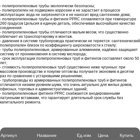
- полипропиленовые трубы экологически безопасны;
- полипропилен не подвержен коррозии и не зарастает в процессе
эксплуатации: вода не загрязняется и не наносит вред сантехнике дома;
- полипропиленовые трубы и фитинги PPRC сплавляются при температуре
260 градусов Цельсия в единую деталь, обеспечивая высочайшее качество
соединения.
- полипропиленовые трубы отличаются малым весом, что существенно
облегчает их транспортировку и монтаж.
- давление в системе трубопровода практически не теряется: сантехнический
полипропилен близок по коэффициенту шероховатости к стеклу;
- трубы полипропиленовые, армированные алюминием, надёжно защищают
систему от проникновения в систему кислорода;
- срок эксплуатации полипропиленовых труб и фитингов составляет около 50
лет;
- стоимость полипропиленовых труб существенно ниже чугунных: при
массовом производстве и покупке оптом вы получаете экономию в десятки
раз по сравнению с устаревшими решениями;
- трубопроводы из армированных полипропиленовых труб и фитингов
отличаются низким уровнем шума, что очень актуально для жилых домов,
офисных, торговых и административных зданий;
- полипропиленовые фитинги PPRC снабжаются анодированными
латунными вставками, что гарантирует длительный срок службы без
капитального ремонта.
Артикул
Название
Ед.изм.
Цена
Купить