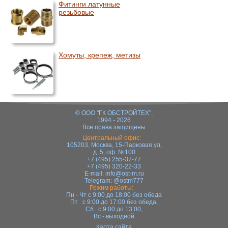
Фитинги латунные
резьбовые
Хомуты, крепеж, метизы
© ООО "ГК ОБСТРОЙТЕХ",
1994 - 2026
Все права защищены
Центральный офис:
105203, Москва, 15-Парковая ул,
д. 5, оф. №100
+7 (495) 255-37-77
+7 (495) 320-22-33
E-mail:
info@ost-m.ru
Telegram:
@ostm777
Режим работы:
Пн - Чт с 9:00 до 18:00 без обеда
Пт с 9:00 до 17:00 без обеда,
Сб с 9:00 до 13:00,
Вс - выходной
Карта сайта