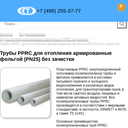
0
+7 (495) 255-37-77
Каталог
-
Водоснабжение
-
Трубы полипропиленовые напорные PPRC и фитинги
-
Трубы PPRC для отопления армированные фольгой (PN25) без зачистки
Трубы PPRC для отопления армированные
фольгой (PN25) без зачистки
Пластиковые PPRC (неупорядоченный
сополимер полипропилена) трубы и
фитинги применяются в системах
питьевого горячего и холодного
водоснабжения и различных видов
отопления, для транспортировки газов, в
том числе сжатого воздуха, пищевых и
химически активных жидкостей. Все
полипропиленовые трубы PPRC
производятся в соответствии с мировыми
стандартами, в частности, DIN8077 и 8078,
а также TS 11451.
Основные преимущества
полипропиленовых труб PPRC: