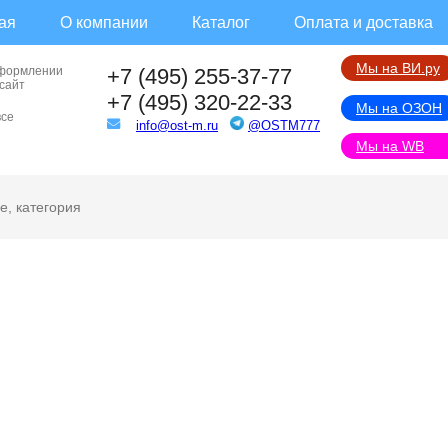
ая
О компании
Каталог
Оплата и доставка
Мы на ВИ.ру
оформлении
+7 (495) 255-37-77
 сайт
+7 (495) 320-22-33
Мы на ОЗОН
все
info@ost-m.ru
@OSTM777
Мы на WB