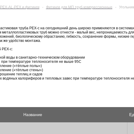
PEX-AL-PEX и фитинги
-
Фитинги для МП труб компрессионные
-
Угольни
стиковая труба PEX-c на сегодняшний день широко применяются в системах 
металлопластиковых труб можно отнести - малый вес, непроницаемость для к
ожений, биологическому обрастанию, гибкость, сохранение формы, низкие ги
ак же удобство монтажа.
 PEX-c:
дной воды в санитарно-техническом оборудовании
е при температуре теплоносителя не выше 95С
пление («тёплые полы»)
пление («тёплые стены»)
орошение теплиц и садов
х водяных калориферов и тепловых завес при температуре теплоносителя н
Название
Ед