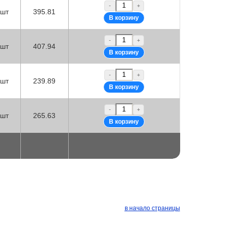
-
+
шт
395.81
-
+
шт
407.94
-
+
шт
239.89
-
+
шт
265.63
в начало страницы