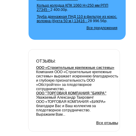
Кольцо колодца КПК 1060 H=250 мм РПП
27345 -
2 400.00р.
Труба дренажная ПНД 110 в фильтре из кокос.
волокна (бухта 50 м.) 13416 -
28 996.56р.
Все предложения
ОТЗЫВЫ:
ООО «Строительные крепежные системы»
Компания ООО «Строительные крепежные
системы» выражает искреннюю благодарность
и глубокую признательность ООО
«Обстройтех» за плодотворное
сотрудничество...
ООО "ТОРГОВАЯ КОМПАНИЯ "БИКРА"
Уважаемый Александр Таирович!
ООО «ТОРГОВАЯ КОМПАНИЯ «БИКРА»
благодари Вас и Ваш коллектив за
плодотворное сотрудничество.
Выражаем Вам...
Все отзывы