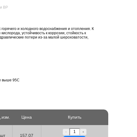
ки ВР
горячего и холодного водоснабжения и отопления. К
ислорода, устойчивость к коррозии, стойкость к
дравлические потери из-за малой шероховатости,
е выше 95С
.изм.
Цена
Купить
-
+
шт
157.07