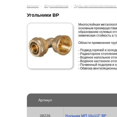
Каталог
-
Водоснабжение
-
Трубы металлопластиковые 
Угольники ВР
Многослойная металлопла
основным преимуществам 
образованию солевых отл
химическая стойкость а т
Области применения труб
- Подвод горячей и холо
- Радиаторное отоплени
- Водяное напольное ото
- Водяное настенное ото
- Почвенный подогрев и 
- Обвязка вентиляционны
Артикул
08226
Угольник МП 16х1/2" ВР