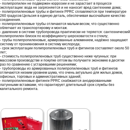
- полипропилен не подвержен коррозии и не зарастает в процессе
эксплуатации: вода не загрязняется и не наносит вред сантехнике дома;
- полипропиленовые трубы и фитинги PPRC сплавляются при температуре
260 градусов Цельсия в единую деталь, обеспечивая высочайшее качество
соединения.
- полипропиленовые трубы отличаются малым весом, что существенно
облегчает их транспортировку и монтаж.
- давление в системе трубопровода практически не теряется: сантехнический
полипропилен близок по коэффициенту шероховатости к стеклу;
- трубы полипропиленовые, армированные алюминием, надёжно защищают
систему от проникновения в систему кислорода;
- срок эксплуатации полипропиленовых труб и фитингов составляет около 50
лет;
- стоимость полипропиленовых труб существенно ниже чугунных: при
массовом производстве и покупке оптом вы получаете экономию в десятки
раз по сравнению с устаревшими решениями;
- трубопроводы из армированных полипропиленовых труб и фитингов
отличаются низким уровнем шума, что очень актуально для жилых домов,
офисных, торговых и административных зданий;
- полипропиленовые фитинги PPRC снабжаются анодированными
латунными вставками, что гарантирует длительный срок службы без
капитального ремонта.