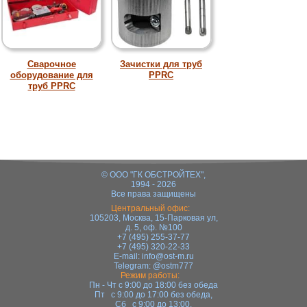
Сварочное
Зачистки для труб
оборудование для
PPRC
труб PPRC
© ООО "ГК ОБСТРОЙТЕХ",
1994 - 2026
Все права защищены
Центральный офис:
105203, Москва, 15-Парковая ул,
д. 5, оф. №100
+7 (495) 255-37-77
+7 (495) 320-22-33
E-mail:
info@ost-m.ru
Telegram:
@ostm777
Режим работы:
Пн - Чт с 9:00 до 18:00 без обеда
Пт с 9:00 до 17:00 без обеда,
Сб с 9:00 до 13:00,