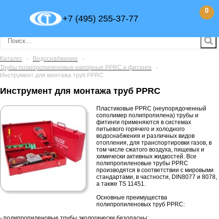
0
+7 (495) 255-37-77
Каталог
-
Водоснабжение
-
Трубы полипропиленовые напорные PPRC и фитинги
-
Инструмент для монтажа труб PPRC
Инструмент для монтажа труб PPRC
Пластиковые PPRC (неупорядоченный
сополимер полипропилена) трубы и
фитинги применяются в системах
питьевого горячего и холодного
водоснабжения и различных видов
отопления, для транспортировки газов, в
том числе сжатого воздуха, пищевых и
химически активных жидкостей. Все
полипропиленовые трубы PPRC
производятся в соответствии с мировыми
стандартами, в частности, DIN8077 и 8078,
а также TS 11451.
Основные преимущества
полипропиленовых труб PPRC:
- полипропиленовые трубы экологически безопасны;