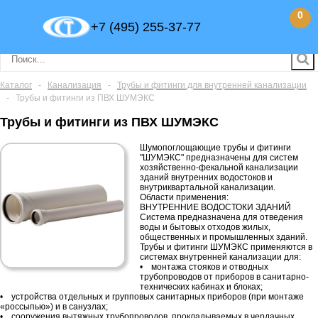
0
+7 (495) 255-37-77
Каталог
-
Канализация
-
Трубы и фитинги для внутренней канализации
-
Трубы и фитинги из ПВХ ШУМЭКС
Трубы и фитинги из ПВХ ШУМЭКС
Шумопоглощающие трубы и фитинги
"ШУМЭКС" предназначены для систем
хозяйственно-фекальной канализации
зданий внутренних водостоков и
внутриквартальной канализации.
Области применения:
ВНУТРЕННИЕ ВОДОСТОКИ ЗДАНИЙ
Система предназначена для отведения
воды и бытовых отходов жилых,
общественных и промышленных зданий.
Трубы и фитинги ШУМЭКС применяются в
системах внутренней канализации для:
• монтажа стояков и отводных
трубопроводов от приборов в санитарно-
технических кабинах и блоках;
• устройства отдельных и групповых санитарных приборов (при монтаже
«россыпью») и в санузлах;
• сооружения вытяжных трубопроводов, прокладываемых в чердачных