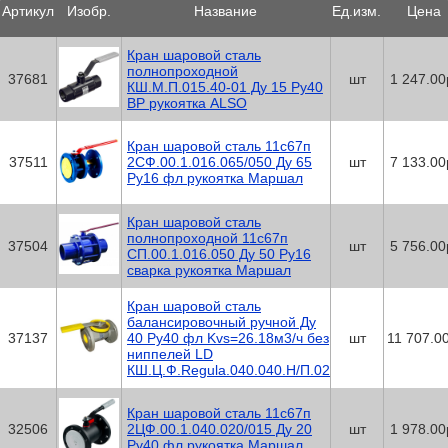
Артикул
Изобр.
Название
Ед.изм.
Цена
Кран шаровой сталь
полнопроходной
37681
шт
1 247.00
КШ.М.П.015.40-01 Ду 15 Ру40
ВР рукоятка ALSO
Кран шаровой сталь 11с67п
37511
2СФ.00.1.016.065/050 Ду 65
шт
7 133.00
Ру16 фл рукоятка Маршал
Кран шаровой сталь
полнопроходной 11с67п
37504
шт
5 756.00
СП.00.1.016.050 Ду 50 Ру16
сварка рукоятка Маршал
Кран шаровой сталь
балансировочный ручной Ду
37137
40 Ру40 фл Kvs=26.18м3/ч без
шт
11 707.00
ниппелей LD
КШ.Ц.Ф.Regula.040.040.Н/П.02
Кран шаровой сталь 11с67п
32506
2ЦФ.00.1.040.020/015 Ду 20
шт
1 978.00
Ру40 фл рукоятка Маршал