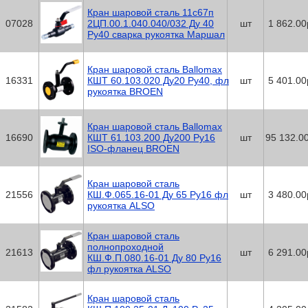
Кран шаровой сталь 11с67п
07028
2ЦП.00.1.040.040/032 Ду 40
шт
1 862.00
Ру40 сварка рукоятка Маршал
Кран шаровой сталь Ballomax
16331
КШТ 60.103.020 Ду20 Ру40, фл
шт
5 401.00
рукоятка BROEN
Кран шаровой сталь Ballomax
16690
КШТ 61.103.200 Ду200 Ру16
шт
95 132.0
ISO-фланец BROEN
Кран шаровой сталь
21556
КШ.Ф.065.16-01 Ду 65 Ру16 фл
шт
3 480.00
рукоятка ALSO
Кран шаровой сталь
полнопроходной
21613
шт
6 291.00
КШ.Ф.П.080.16-01 Ду 80 Ру16
фл рукоятка ALSO
Кран шаровой сталь