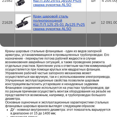
21582
КШ.П.100.25-01 Ду100 Ру25
шт
4 205.00
сварка рукоятка ALSO
Кран шаровой сталь
полнопроходной
21628
шт
12 091.0
КШ.П.П.125.25-01 Ду125 Ру25
сварка рукоятка ALSO
Краны шаровые стальные фланцевые - один из видов запорной
арматуры, устанавливающихся в промышленных трубопроводах. Его
назначение - перекрытие потока рабочей жидкости в случае
возникновения аварийных ситуаций, а также проведение ремонта
отдельных участков. Крепление узла к ответным частям коммуникаций
осуществляется при помощи круглых или квадратных фланцев.
Управление рабочей частью запорного механизма может
осуществляться как вручную, так и с использованием электропривода.
Улучшенные эксплуатационные свойства позволили шаровым
конструкциям вытеснить устаревшие и ненадежные задвижки.
Фланцевое соединение используется на участках трубопроводов, где
по разным причинам осуществить монтаж оборудования на резьбе не
представляется возможным, например, в трубопроводах большого
диаметра.
Основные оценочные и эксплуатационные характеристики стальных
фланцевых шаровых кранов выглядят следующим образом:
ДУ - номинал внутреннего диаметра: этот показатель варьируется
в диапазоне от 15 до 1400 мм;
монтажная длина;