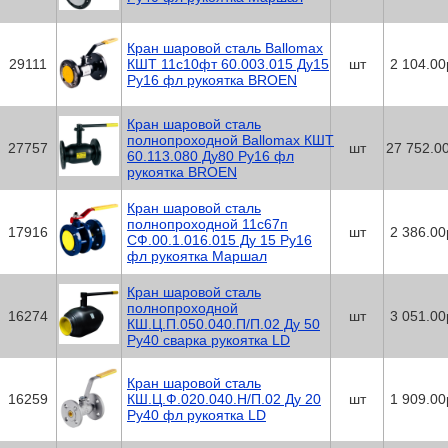
Кран шаровой сталь Ballomax
29111
КШТ 11с10фт 60.003.015 Ду15
шт
2 104.00
Ру16 фл рукоятка BROEN
Кран шаровой сталь
полнопроходной Ballomax КШТ
27757
шт
27 752.0
60.113.080 Ду80 Ру16 фл
рукоятка BROEN
Кран шаровой сталь
полнопроходной 11с67п
17916
шт
2 386.00
СФ.00.1.016.015 Ду 15 Ру16
фл рукоятка Маршал
Кран шаровой сталь
полнопроходной
16274
шт
3 051.00
КШ.Ц.П.050.040.П/П.02 Ду 50
Ру40 сварка рукоятка LD
Кран шаровой сталь
16259
КШ.Ц.Ф.020.040.Н/П.02 Ду 20
шт
1 909.00
Ру40 фл рукоятка LD