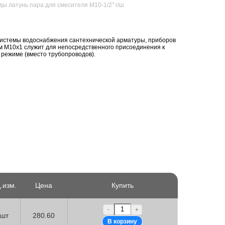
ды латунь пара для смесителя M10-1/2" г/ш
системы водоснабжения сантехнической арматуры, приборов
м М10х1 служит для непосредственного присоединения к
 режиме (вместо трубопроводов).
.изм.
Цена
Купить
-
+
шт
280.60