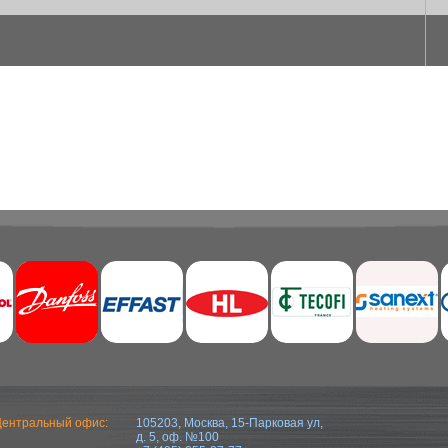
ентральный офис:
105203, Москва, 15-Парковая ул,
д. 5, оф. №100