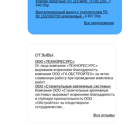
Клапан обратный ПП 110 кирп. ТП-85.100 -
2
040.00р.
Вентиляционный выход с утеплителем TP-
86.110/160/700 коричневый -
4 807.00р.
Все предложения
ОТЗЫВЫ:
ООО «ТЕХНОРЕСУРС»
От лица компании «ТЕХНОРЕСУРС»
выражаем искреннюю благодарность
компании ООО «ГК ОБСТРОЙТЕХ» за четко
слаженную работу при проведении комплекса
работ...
ООО «Строительные крепежные системы»
Компания ООО «Строительные крепежные
системы» выражает искреннюю благодарность
и глубокую признательность ООО
«Обстройтех» за плодотворное
сотрудничество...
Все отзывы