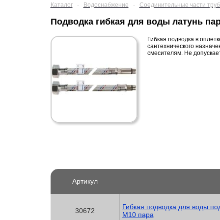
Каталог
-
Водоснабжение
-
Соединительные части труб
Подводка гибкая для воды латунь пар
Гибкая подводка в оплет
сантехнического назначе
смесителям. Не допускае
Артикул
Гибкая подводка для воды под 
30672
М10 пара