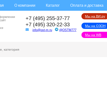
ая
О компании
Каталог
Оплата и доставка
Мы на ВИ.ру
оформлении
+7 (495) 255-37-77
 сайт
+7 (495) 320-22-33
Мы на ОЗОН
все
info@ost-m.ru
@OSTM777
Мы на WB