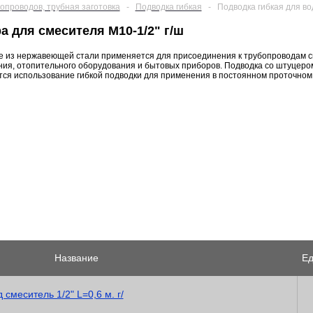
опроводов, трубная заготовка
-
Подводка гибкая
-
Подводка гибкая для во
а для смесителя M10-1/2" г/ш
ке из нержавеющей стали применяется для присоединения к трубопроводам 
ния, отопительного оборудования и бытовых приборов. Подводка со штуцеро
тся использование гибкой подводки для применения в постоянном проточном
Название
Ед
смеситель 1/2" L=0,6 м. г/