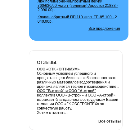
Люк полимерно-композитный легкий
760/630/60 мм 5 т (зеленый) Агросток 21883 -
2 090.00р.
Клапан обратный ПП 110 кирп. ТП-85.100 -
2
040.00р.
Все предложения
ОТЗЫВЫ:
ООО «СТК «ОПТИМУМ»
Основным условием успешного и
процветающего бизнеса в области поставок
различных материалов водоотведения и
дренажа является тесное и взаимодействие...
ООО "В-строй" и ООО "А-строй"
Коллектив ООО «В-строй» и ООО «А-строй»
выражает благодарность сотрудникам Вашей
компании ООО «ГК ОБСТРОЙТЕХ» за
совместную работу.
Хотим отметить...
Все отзывы