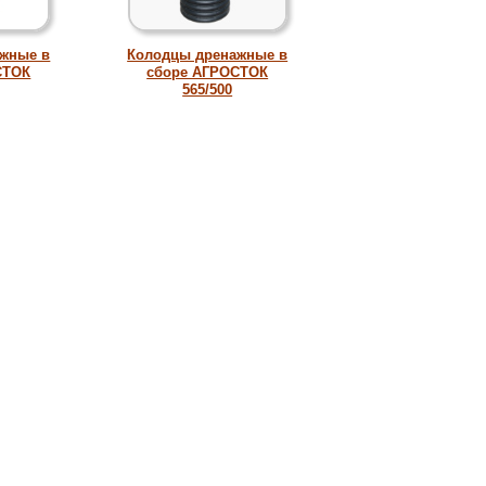
жные в
Колодцы дренажные в
СТОК
сборе АГРОСТОК
565/500