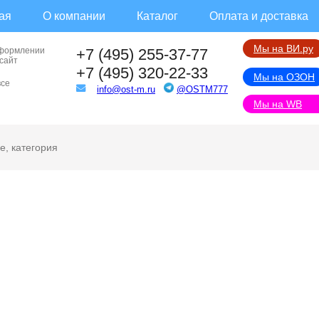
ая
О компании
Каталог
Оплата и доставка
Мы на ВИ.ру
оформлении
+7 (495) 255-37-77
 сайт
+7 (495) 320-22-33
Мы на ОЗОН
все
info@ost-m.ru
@OSTM777
Мы на WB