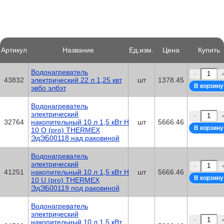
Артикул
Название
Ед.изм.
Цена
Купить
Водонагреватель
-
43832
электрический 22 л 1,25 квт
шт
1378.45
эвбо элбэт
Водонагреватель
электрический
-
32764
накопительный 10 л 1,5 кВт H
шт
5666.46
10 O (pro) THERMEX
ЭдЭБ00118 над раковиной
Водонагреватель
электрический
-
41251
накопительный 10 л 1,5 кВт H
шт
5666.46
10 U (pro) THERMEX
ЭдЭБ00119 под раковиной
Водонагреватель
электрический
-
накопительный 10 л 1,5 кВт