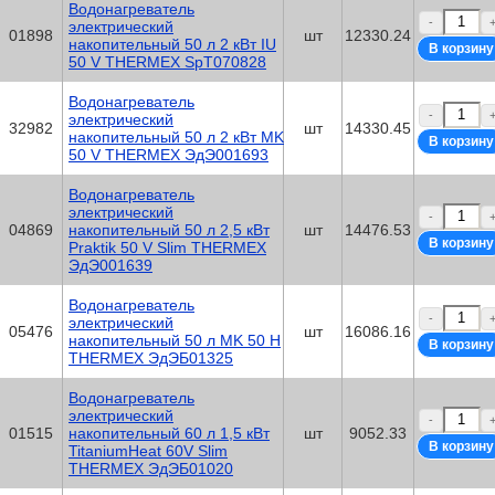
Водонагреватель
-
электрический
01898
шт
12330.24
накопительный 50 л 2 кВт IU
50 V THERMEX SpT070828
Водонагреватель
-
электрический
32982
шт
14330.45
накопительный 50 л 2 кВт MK
50 V THERMEX ЭдЭ001693
Водонагреватель
электрический
-
04869
накопительный 50 л 2,5 кВт
шт
14476.53
Praktik 50 V Slim THERMEX
ЭдЭ001639
Водонагреватель
-
электрический
05476
шт
16086.16
накопительный 50 л MK 50 H
THERMEX ЭдЭБ01325
Водонагреватель
электрический
-
01515
накопительный 60 л 1,5 кВт
шт
9052.33
TitaniumHeat 60V Slim
THERMEX ЭдЭБ01020