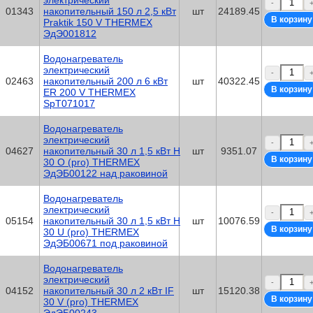
электрический
-
01343
накопительный 150 л 2,5 кВт
шт
24189.45
Praktik 150 V THERMEX
ЭдЭ001812
Водонагреватель
электрический
-
02463
накопительный 200 л 6 кВт
шт
40322.45
ER 200 V THERMEX
SpT071017
Водонагреватель
электрический
-
04627
накопительный 30 л 1,5 кВт H
шт
9351.07
30 O (pro) THERMEX
ЭдЭБ00122 над раковиной
Водонагреватель
электрический
-
05154
накопительный 30 л 1,5 кВт H
шт
10076.59
30 U (pro) THERMEX
ЭдЭБ00671 под раковиной
Водонагреватель
электрический
-
04152
накопительный 30 л 2 кВт IF
шт
15120.38
30 V (pro) THERMEX