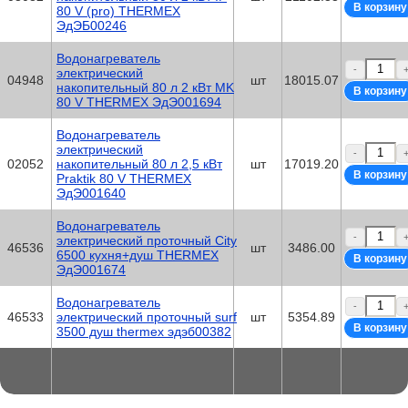
80 V (pro) THERMEX
ЭдЭБ00246
Водонагреватель
-
электрический
04948
шт
18015.07
накопительный 80 л 2 кВт MK
80 V THERMEX ЭдЭ001694
Водонагреватель
электрический
-
02052
накопительный 80 л 2,5 кВт
шт
17019.20
Praktik 80 V THERMEX
ЭдЭ001640
Водонагреватель
-
электрический проточный City
46536
шт
3486.00
6500 кухня+душ THERMEX
ЭдЭ001674
Водонагреватель
-
46533
электрический проточный surf
шт
5354.89
3500 душ thermex эдэб00382