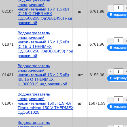
Водонагреватель
электрический
-
накопительный 15 л 1,5 кВт
02104
шт
6761.96
IC 15 O THERMEX
ЭдЭБ00255(ЭдЭБ01498) над
раковиной
Водонагреватель
электрический
-
накопительный 15 л 1,5 кВт
01871
шт
6761.96
IC 15 U THERMEX
ЭдЭБ00256 (ЭдЭБ01499) под
раковиной
Водонагреватель
электрический
-
01431
накопительный 15 л 2,5 кВт
шт
8156.08
IBL 15 O THERMEX
UL0000319 над раковиной
Водонагреватель
электрический
-
01907
накопительный 150 л 1,5 кВт
шт
15871.59
TitaniumHeat 150 V THERMEX
ЭдЭБ01025
Водонагреватель