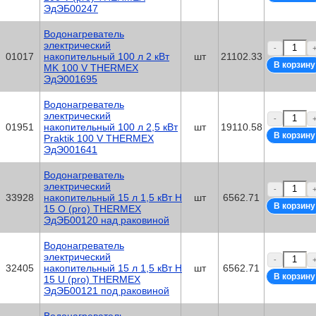
ЭдЭБ00247
Водонагреватель
электрический
-
01017
накопительный 100 л 2 кВт
шт
21102.33
MK 100 V THERMEX
ЭдЭ001695
Водонагреватель
электрический
-
01951
накопительный 100 л 2,5 кВт
шт
19110.58
Praktik 100 V THERMEX
ЭдЭ001641
Водонагреватель
электрический
-
33928
накопительный 15 л 1,5 кВт H
шт
6562.71
15 O (pro) THERMEX
ЭдЭБ00120 над раковиной
Водонагреватель
электрический
-
32405
накопительный 15 л 1,5 кВт H
шт
6562.71
15 U (pro) THERMEX
ЭдЭБ00121 под раковиной