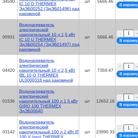
34590
шт
5666.46
IC 10 O THERMEX
ЭдЭБ00252 (ЭдЭБ01496) над
раковиной
Водонагреватель
электрический
-
накопительный 10 л 1,5 кВт
00931
шт
5666.46
IC 10 U THERMEX
ЭдЭБ00254 (ЭдЭБ01497) под
раковиной
Водонагреватель
электрический
-
04420
накопительный 10 л 2,5 кВт
шт
7359.47
IBL 10 O THERMEX
UL0000318 над раковиной
Водонагреватель
электрический
-
01536
накопительный 100 л 1,5 кВт
шт
12652.16
GIRO 100 THERMEX
ЭдЭБ00640
Водонагреватель
электрический
-
03142
накопительный 100 л 2 кВт IF
шт
23990.33
100 V (pro) THERMEX