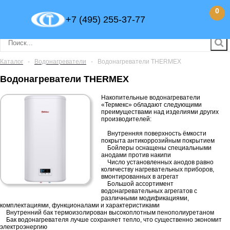
0
+7 (495) 255-37-77
Каталог
-
Водонагреватели
-
Водонагреватели THERMEX
Водонагреватели THERMEX
Накопительные водонагреватели
«Термекс» обладают следующими
преимуществами над изделиями других
производителей:
Внутренняя поверхность ёмкости
покрыта антикоррозийным покрытием
Бойлеры оснащены специальными
анодами против накипи
Число установленных анодов равно
количеству нагревательных приборов,
вмонтированных в агрегат
Большой ассортимент
водонагревательных агрегатов с
различными модификациями,
комплектациями, функционалами и характеристиками
Внутренний бак термоизолирован высокоплотным пенополиуретаном
Бак водонагревателя лучше сохраняет тепло, что существенно экономит
электроэнергию