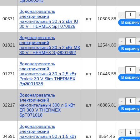
ЭдЭБ00243
Водонагреватель
-
электрический
00671
шт
10505.88
накопительный 30 л 2 кВт IU
30 V THERMEX SpT070826
Водонагреватель
-
электрический
01821
шт
12544.80
накопительный 30 л 2 кВт MK
30 V THERMEX ЭдЭ001692
Водонагреватель
электрический
-
01271
накопительный 30 л 2,5 кВт
шт
10446.58
Praktik 30 V Slim THERMEX
ЭдЭ001638
Водонагреватель
электрический
-
32217
накопительный 300 л 6 кВт
шт
48886.81
ER 300 V THERMEX
SpT071018
Водонагреватель
электрический
-
34591
накопительный 50 л 1,5 кВт
шт
8554.45